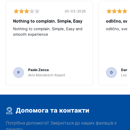
30-03-2026
Nothing to complain. Simple, Easy
odlično, sv
Nothing to complain. Simple, Easy and
odlično, sve
smooth experience
Paolo Zecca
Dami
P
D
Avis Marrakech Airport
Locat
Допомога та контакти
Потрібна допомога? Зверніться до наших фахівців з
прокату.