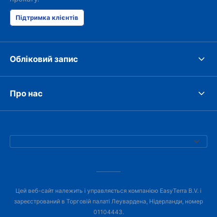
Підтримка клієнтів
Обліковий запис
Про нас
Цей веб-сайт належить і управляється компанією EasyTerra B.V. і
зареєстрований в Торговій палаті Леувардена, Нідерланди, номер
01104443.