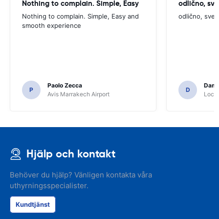
Nothing to complain. Simple, Easy
odlično, sv
Nothing to complain. Simple, Easy and
odlično, sve
smooth experience
Paolo Zecca
Dami
P
D
Avis Marrakech Airport
Locat
Hjälp och kontakt
Behöver du hjälp? Vänligen kontakta våra
uthyrningsspecialister.
Kundtjänst