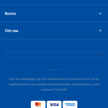
Konto
Om oss
Den här webbsidan ägs och administreras av EasyTerra B.V. och är
registrerad hos Leeuwarden Handelskammare, Nederländerna, med
nummer 01104443