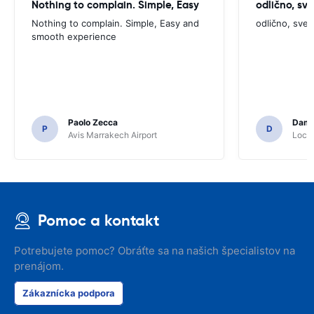
Nothing to complain. Simple, Easy
odlično, sv
Nothing to complain. Simple, Easy and
odlično, sve
smooth experience
Paolo Zecca
Dami
P
D
Avis Marrakech Airport
Locat
Pomoc a kontakt
Potrebujete pomoc? Obráťte sa na našich špecialistov na
prenájom.
Zákaznícka podpora