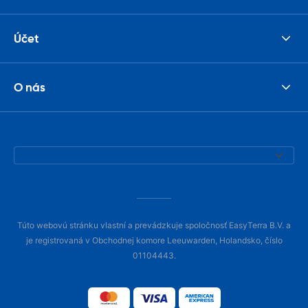
Účet
O nás
Túto webovú stránku vlastní a prevádzkuje spoločnosť EasyTerra B.V. a
je registrovaná v Obchodnej komore Leeuwarden, Holandsko, číslo
01104443.