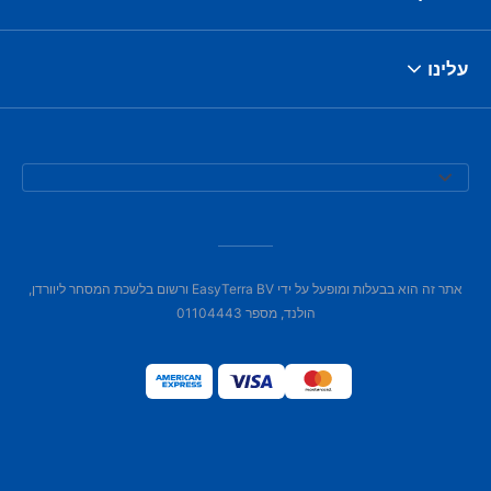
עלינו
אתר זה הוא בבעלות ומופעל על ידי EasyTerra BV ורשום בלשכת המסחר ליוורדן,
הולנד, מספר 01104443