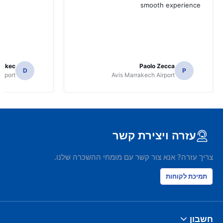
smooth experience
 Skec
Paolo Zecca
D
P
irport
Avis Marrakech Airport
עזרה ויצירת קשר
צריך עזרה? אנא צור קשר עם מומחי ההשכרה שלנו.
תמיכת לקוחות
חשבון