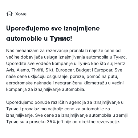
Хоме
Upoređujemo sve iznajmljene
automobile u Тунис!
Naš mehanizam za rezervacije pronalazi najniže cene od
većine dobavljača usluga iznajmljivanja automobila u Тунис.
Uporedite sve vodeće kompanije u Тунис kao što su; Hertz,
Avis, Alamo, Thrifti, Sikt, Europcar, Budget i Europcar. Sve
naše cene uključuju osiguranje, poreze, pomoć na putu,
aerodromske naknade i neograničenu kilometražu u većini
kompanija za iznajmljivanje automobila.
Upoređujemo ponude različitih agencija za iznajmljivanje u
Тунис i pronalazimo najbolje cene za automobile za
iznajmljivanje. Sve cene za iznajmljivanje automobila u zemlji
Тунис su u proseku 35% jeftinije od direktne rezervacije.