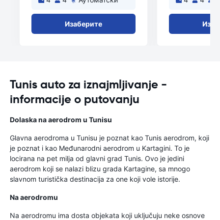
Изаберите
Изаб
Tunis auto za iznajmljivanje -
informacije o putovanju
Dolaska na aerodrom u Tunisu
Glavna aerodroma u Tunisu je poznat kao Tunis aerodrom, koji
je poznat i kao Međunarodni aerodrom u Kartagini. To je
locirana na pet milja od glavni grad Tunis. Ovo je jedini
aerodrom koji se nalazi blizu grada Kartagine, sa mnogo
slavnom turistička destinacija za one koji vole istorije.
Na aerodromu
Na aerodromu ima dosta objekata koji uključuju neke osnove