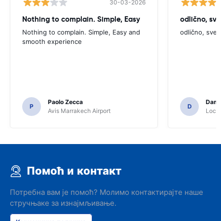
30-03-2026
Nothing to complain. Simple, Easy
odlično, sv
Nothing to complain. Simple, Easy and
odlično, sve
smooth experience
Paolo Zecca
Dami
P
D
Avis Marrakech Airport
Locat
Помоћ и контакт
Потребна вам је помоћ? Молимо контактирајте наше
стручњаке за изнајмљивање.