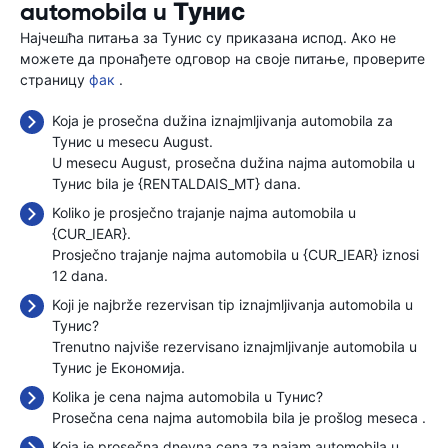
automobila u Тунис
Најчешћа питања за Тунис су приказана испод. Ако не
можете да пронађете одговор на своје питање, проверите
страницу
фак
.
Koja je prosečna dužina iznajmljivanja automobila za
Тунис u mesecu August.
U mesecu August, prosečna dužina najma automobila u
Тунис bila je {RENTALDAIS_MT} dana.
Koliko je prosječno trajanje najma automobila u
{CUR_IEAR}.
Prosječno trajanje najma automobila u {CUR_IEAR} iznosi
12 dana.
Koji je najbrže rezervisan tip iznajmljivanja automobila u
Тунис?
Trenutno najviše rezervisano iznajmljivanje automobila u
Тунис je Економија.
Kolika je cena najma automobila u Тунис?
Prosečna cena najma automobila bila je prošlog meseca
.
Koja je prosečna dnevna cena za najam automobila u