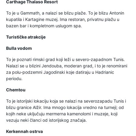
Carthage Thalaso Resort
To je u Gammath, a nalazi se blizu plaže. To je blizu Antonin
kupatila i Kartagine muzej. Ima restoran, privatnu plažu u
bazen bar i kompletnom uslugom spa.
Turističke atrakcije
Bulla vodom
To je poznati rimski grad koji leži u severo-zapadnom Tunis.
Nalazi se u blizini Jendouba, moderan grad, i to je renomirani
za polu-podzemni Jagodinski koje datiraju u Hadrianic
periodu.
Chemtou
To je istorijski lokaciju koja se nalazi na severozapadu Tunis i
blizu granice Alžir. Ima mnogo lokacija vredno na turneji; od
kojih neke uključuju mermerna kamenolomi i muzeje, koji
vezuju neki članci od istorijskog značaja.
Kerkennah ostrva