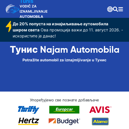
Tunis
VODIČ ZA
IZNAMLJIVANJE
AUTOMOBILA
До 20% попуста на изнајмљивање аутомобила
широм света
Ова промоција важи до 11. август 2026. -
искористите је данас!
Тунис Najam Automobila
Potražite automobil za iznajmljivanje u Тунис
Упоређујемо све познате добављаче