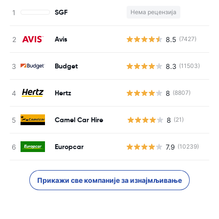
SGF
Нема рецензија
Н
Avis
8.5
(7427)
Budget
8.3
(11503)
Hertz
8
(8807)
Camel Car Hire
8
(21)
Н
Europcar
7.9
(10239)
Прикажи све компаније за изнајмљивање