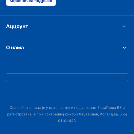
Корисничка подршка
Аццоунт
О нама
Ова веб страница је у власништву и под управом ЕасиТерра БВ и
регистрована је при Привредној комори Леуварден, Холандија, број
01104443