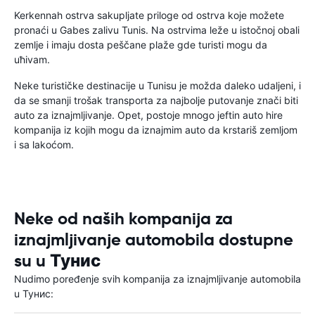
Kerkennah ostrva sakupljate priloge od ostrva koje možete
pronaći u Gabes zalivu Tunis. Na ostrvima leže u istočnoj obali
zemlje i imaju dosta peščane plaže gde turisti mogu da
uћivam.
Neke turističke destinacije u Tunisu je možda daleko udaljeni, i
da se smanji trošak transporta za najbolje putovanje znači biti
auto za iznajmljivanje. Opet, postoje mnogo jeftin auto hire
kompanija iz kojih mogu da iznajmim auto da krstariš zemljom
i sa lakoćom.
Neke od naših kompanija za
iznajmljivanje automobila dostupne
su u Тунис
Nudimo poređenje svih kompanija za iznajmljivanje automobila
u Тунис: