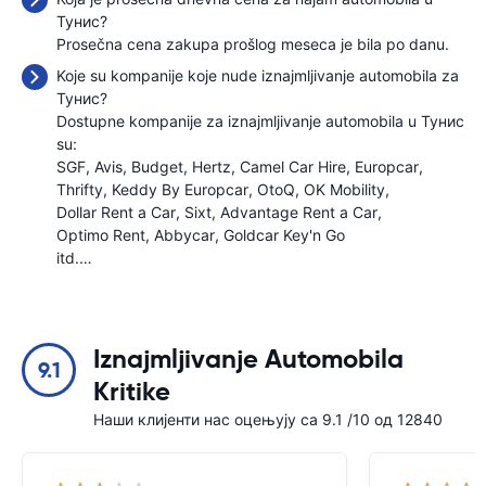
Тунис?
Prosečna cena zakupa prošlog meseca je bila
po danu.
Koje su kompanije koje nude iznajmljivanje automobila za
Тунис?
Dostupne kompanije za iznajmljivanje automobila u Тунис
su:
SGF
Avis
Budget
Hertz
Camel Car Hire
Europcar
Thrifty
Keddy By Europcar
OtoQ
OK Mobility
Dollar Rent a Car
Sixt
Advantage Rent a Car
Optimo Rent
Abbycar
Goldcar Key'n Go
itd.…
Iznajmljivanje Automobila
9.1
Kritike
Наши клијенти нас оцењују са 9.1 /10 од 12840