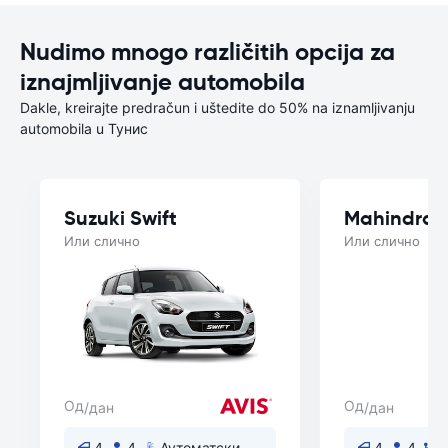
Nudimo mnogo različitih opcija za
iznajmljivanje automobila
Dakle, kreirajte predračun i uštedite do 50% na iznamljivanju
automobila u Тунис
Suzuki Swift
Mahindra 
Или слично
Или слично
Од
Од
/дан
/дан
4
4
Аутоматски
4
4