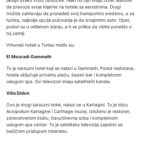
uklopi svaku vrstu turističke. Neki od njih imaju hotel љatlove
da prevoze svoje klijente na hotele sa aerodroma. Drugi
možda zahtevaju da pronađeš svoj transportno sredstvo, a za
turista, najbolja opcija putovanja je da iznajmimo auto. Opet,
putevi su u odliиnom stanju, a ti se prilika da vidite ponešto o
toj zemlji.
Vrhunski hoteli u Tunisu među su;
El Mouradi Gammath
To je luksuzni hotel koji se nalazi u Gammath. Pored restorana,
hotela uključuje privatnu plažu, bazen bar i kompletnom
uslugom spa. Svi televizori imaju satelitskih kanala.
Villa Didon
Ovo je drugi luksuzni hotel, nalazi se u Kartagini. To je blizu
Acropolium Kartagine i Carthage muzej. Izloženo je restoran,
zdravstvenom klubu, baru/dnevna soba i kompletnom
uslugom spa centar. To je satelitska televizija zajedno sa
bežičnim pristupom Internetu.