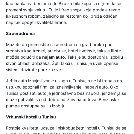
kao banka na berzama de Biro za bilo koga sa ciljem da se
promeni svoju valutu. Tu je i free shopu koja prodaje razne
luksuznom robom, zajedno sa restoran koji pruža odličan
napitak opcije i kvaliteta hrane.
Sa aerodroma
Možete da premestite sa aerodroma u grad preko par
sredstva kao treneri, autobuse, hotel љatlove, taksije ili ste
možda odlučiti da
najam auto
. Taksije su dostupni u izobilju
izvan oblasti dolazaka. Žuti taksi u Tunisu je uvek operiše
sistemi dozirate pare za sve.
Jeftin auto iznajmljivanje usluga u Tunisu, a ne bi trebalo da
ustuknu spoznali firmi za iznajmljivanje i nabavi auto. Oko
Tunisa postizati auto je jednostavno bez napora, jer zemlja se
može pohvaliti sa od dobro održavana puteva. Benzinske
pumpe dostupne su i u izobilju.
Vrhunski hoteli u Tunisu
Postoje kvaliteta luksuza i niskobudžetni hoteli u Tunisu da se