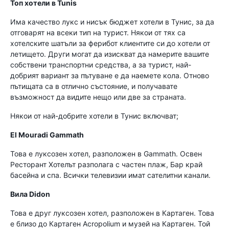
Топ хотели в Tunis
Има качество лукс и нисък бюджет хотели в Тунис, за да
отговарят на всеки тип на турист. Някои от тях са
хотелските шатъли за ферибот клиентите си до хотели от
летището. Други могат да изискват да намерите вашите
собствени транспортни средства, а за турист, най-
добрият вариант за пътуване е да наемете кола. Отново
пътищата са в отлично състояние, и получавате
възможност да видите нещо или две за страната.
Някои от най-добрите хотели в Тунис включват;
El Mouradi Gammath
Това е луксозен хотел, разположен в Gammath. Освен
Ресторант Хотелът разполага с частен плаж, Бар край
басейна и спа. Всички телевизии имат сателитни канали.
Вила Didon
Това е друг луксозен хотел, разположен в Картаген. Това
е близо до Картаген Acropolium и музей на Картаген. Той