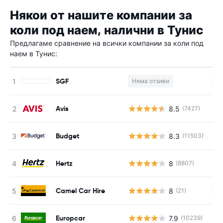
Някои от нашите компании за
коли под наем, налични в Тунис
Предлагаме сравнение на всички компании за коли под
наем в Тунис:
SGF
Няма отзиви
Н
Avis
8.5
(7427)
Budget
8.3
(11503)
Hertz
8
(8807)
Camel Car Hire
8
(21)
Н
Europcar
7.9
(10239)