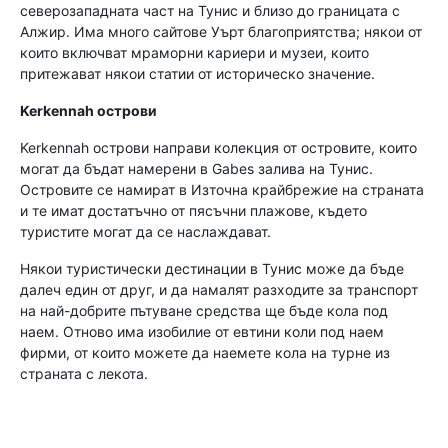
северозападната част на Тунис и близо до границата с
Алжир. Има много сайтове Уърт благоприятства; някои от
които включват мраморни кариери и музеи, които
притежават някои статии от историческо значение.
Kerkennah острови
Kerkennah острови направи колекция от островите, които
могат да бъдат намерени в Gabes залива на Тунис.
Островите се намират в Източна крайбрежие на страната
и те имат достатъчно от пясъчни плажове, където
туристите могат да се наслаждават.
Някои туристически дестинации в Тунис може да бъде
далеч един от друг, и да намалят разходите за транспорт
на най-добрите пътуване средства ще бъде кола под
наем. Отново има изобилие от евтини коли под наем
фирми, от които можете да наемете кола на турне из
страната с лекота.