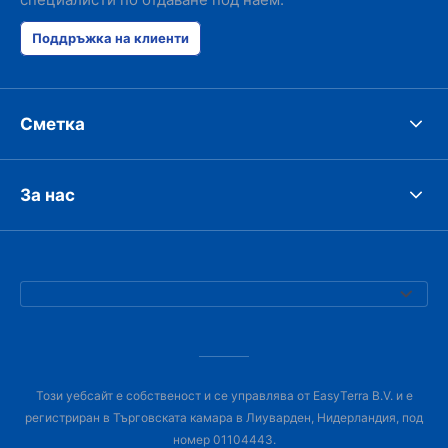
Поддръжка на клиенти
Сметка
За нас
Този уебсайт е собственост и се управлява от EasyTerra B.V. и е
регистриран в Търговската камара в Лиуварден, Нидерландия, под
номер 01104443.