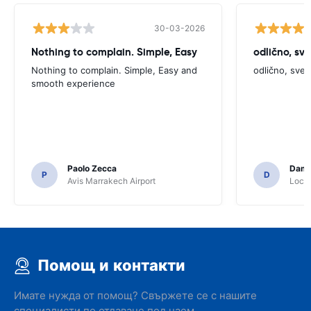
30-03-2026
Nothing to complain. Simple, Easy
odlično, sv
Nothing to complain. Simple, Easy and
odlično, sve
smooth experience
Paolo Zecca
Dami
P
D
Avis Marrakech Airport
Locat
Помощ и контакти
Имате нужда от помощ? Свържете се с нашите
специалисти по отдаване под наем.