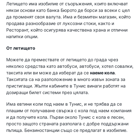
Летището има изобилие от съоръжения, които включват
някои основи като банка Бюрото де борси за всеки с цел
да променят своя валута. Има и безмитен магазин, който
продава разнообразие от луксозни стоки, както и
Ресторант, който осигурява качествена храна и отлични
напитки опции.
От летището
Можете да премествате от летището до града чрез
няколко средства като автобуси, автобуси, хотел совалки,
таксита или ви може да изберат да се
наеме кола
.
Такситата са на разположение в много извън зоната за
пристигащи. Жълти кабините в Тунис винаги работят на
дозиращи билет системи през цялата.
Има евтини коли под наем в Тунис, и не трябва да се
плашим от получаване свържа с кола под наем компания
и да получите кола. Първи около Тунис с кола е лесен,
просто защото страната разполага с добре поддържани
пътища. Бензиностанции също се предлагат в изобилие.