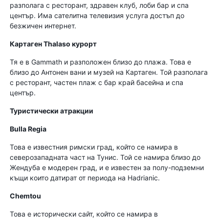
разполага с ресторант, здравен клуб, лоби бар и спа
център. Има сателитна телевизия услуга достъп до
безжичен интернет.
Картаген Thalaso курорт
Тя е в Gammath и разположен близо до плажа. Това е
близо до Антонен вани и музей на Картаген. Той разполага
с ресторант, частен плаж с бар край басейна и спа
център.
Туристически атракции
Bulla Regia
Това е известния римски град, който се намира в
северозападната част на Тунис. Той се намира близо до
Жендуба е модерен град, и е известен за полу-подземни
къщи които датират от периода на Hadrianic.
Chemtou
Това е исторически сайт, който се намира в