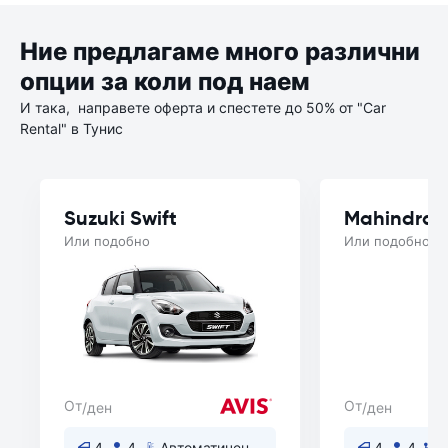
Ние предлагаме много различни
опции за коли под наем
И така, направете оферта и спестете до 50% от "Car
Rental" в Тунис
Suzuki Swift
Mahindra 
Или подобно
Или подобно
От
От
/ден
/ден
4
4
Автоматичен
4
4