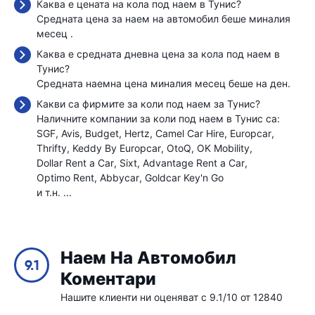
Каква е цената на кола под наем в Тунис?
Средната цена за наем на автомобил беше миналия
месец
.
Каква е средната дневна цена за кола под наем в
Тунис?
Средната наемна цена миналия месец беше
на ден.
Какви са фирмите за коли под наем за Тунис?
Наличните компании за коли под наем в Тунис са:
SGF
Avis
Budget
Hertz
Camel Car Hire
Europcar
Thrifty
Keddy By Europcar
OtoQ
OK Mobility
Dollar Rent a Car
Sixt
Advantage Rent a Car
Optimo Rent
Abbycar
Goldcar Key'n Go
и т.н. ...
Наем На Автомобил
9.1
Коментари
Нашите клиенти ни оценяват с 9.1/10 от 12840