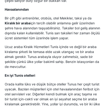
çeşitli satıyor duty özgür bir dükkan var.
Havaalanından
Bir çift gibi antrenörler, otobüs, otel Mekikler, taksi ya da
Kiralık bir araba
için tercih olabilir anlamına gelir üzerinden
şehre hava alanından taşıyabilirsiniz. Taksiler bol geliş alanının
dışında kalan kullanılabilir. Tunis sarı taksileri her zaman ölçülü
ücret sistemleri tüm üzerinde işlem yapar.
Ucuz araba Kiralık Hizmetleri Tunis içinde ve değil bir araba
kiralama şirketi ile temasa elde uzak utangaç ve bir araba
almak gerekir. Tunus arabayla oluyor zahmetsiz, sade bir
şekilde çünkü ülke yollar bakimli sahip. Benzin istasyonları da
de mevcuttur.
En iyi Tunis otelleri
Orada kalite lüks ve düşük bütçe oteller Tunus her çeşit turist
uyacak. Bazıları müşterileri için otel havaalanından feribot için
otel servisleri var. Diğerleri kendi bulmak için araç taşıma ve
bir turist için-cekti var olmak en iyi seyahat seçme bir araba
kiralamak gerektirebilir. Yine, yollar iyi durumda, ve bir iki ülke