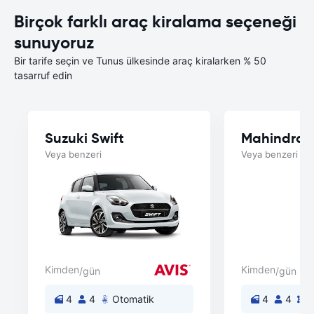
Birçok farklı araç kiralama seçeneği
sunuyoruz
Bir tarife seçin ve Tunus ülkesinde araç kiralarken % 50
tasarruf edin
Suzuki Swift
Mahindra 
Veya benzeri
Veya benzeri
Kimden
Kimden
/gün
/gün
4
4
Otomatik
4
4
E