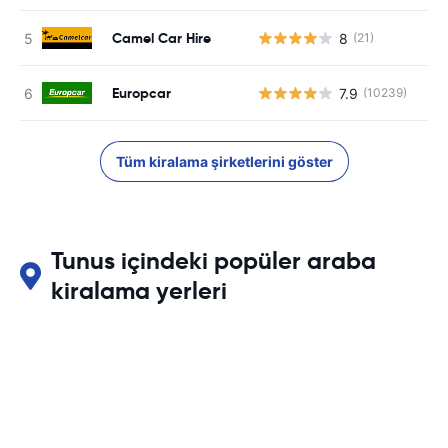
Camel Car Hire
8
(21)
Europcar
7.9
(10239)
Tüm kiralama şirketlerini göster
Tunus içindeki popüler araba
kiralama yerleri