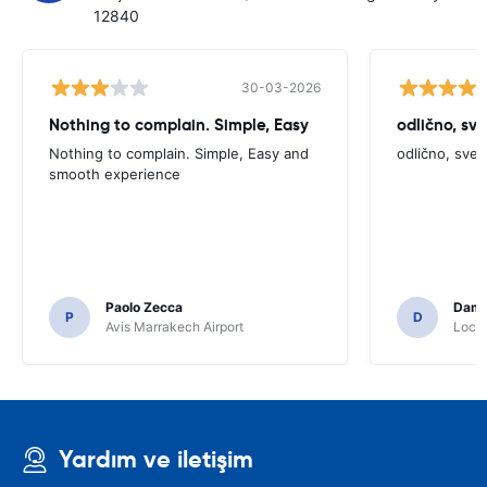
12840
30-03-2026
Nothing to complain. Simple, Easy
odlično, sv
Nothing to complain. Simple, Easy and
odlično, sve
smooth experience
Paolo Zecca
Dami
P
D
Avis Marrakech Airport
Locat
Yardım ve iletişim