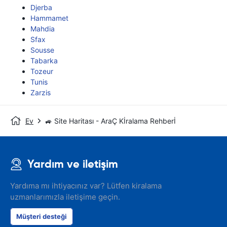
Djerba
Hammamet
Mahdia
Sfax
Sousse
Tabarka
Tozeur
Tunis
Zarzis
Ev
🚙 Site Haritası - AraÇ Kİralama Rehberİ
Yardım ve iletişim
Yardıma mı ihtiyacınız var? Lütfen kiralama
uzmanlarımızla iletişime geçin.
Müşteri desteği