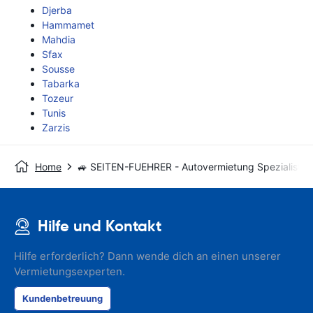
Djerba
Hammamet
Mahdia
Sfax
Sousse
Tabarka
Tozeur
Tunis
Zarzis
Home
🚙 SEITEN-FUEHRER - Autovermietung Spezialist
Hilfe und Kontakt
Hilfe erforderlich? Dann wende dich an einen unserer
Vermietungsexperten.
Kundenbetreuung