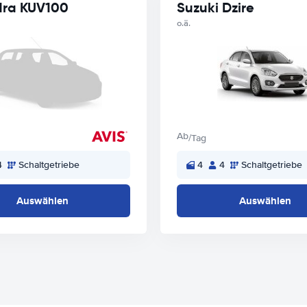
ra KUV100
Suzuki Dzire
o.ä.
Ab
/Tag
4
Schaltgetriebe
4
4
Schaltgetriebe
Auswählen
Auswählen