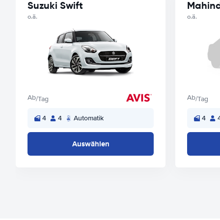
Suzuki Swift
Mahind
o.ä.
o.ä.
Ab
Ab
/Tag
/Tag
4
4
Automatik
4
Auswählen