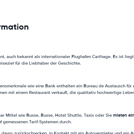
rmation
t, auch bekannt als internationaler Flughafen Carthage. Es ist liegt
iseziel für die Liebhaber der Geschichte.
ensmerkmale wie eine Bank enthalten ein Bureau de Austausch für al
en mit einem Restaurant verkauft, die qualitativ hochwertige Lebe
mieten ei
ar Mittel wie Busse, Busse, Hotel Shuttle, Taxis oder Sie
auf gemessenen Tarif-Systemen durch.
cht davor zurückschrecken, in Kontakt mit ein Autovermieter und ein