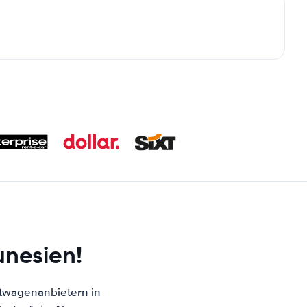
unesien!
twagenanbietern in