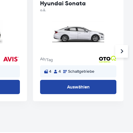
Hyundai Sonata
o.ä.
Ab
/Tag
4
4
Schaltgetriebe
Auswählen