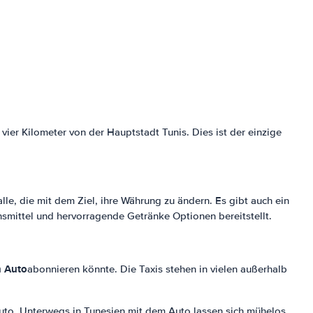
 vier Kilometer von der Hauptstadt Tunis. Dies ist der einzige
le, die mit dem Ziel, ihre Währung zu ändern. Es gibt auch ein
nsmittel und hervorragende Getränke Optionen bereitstellt.
n Auto
abonnieren könnte. Die Taxis stehen in vielen außerhalb
 Auto. Unterwegs in Tunesien mit dem Auto lassen sich mühelos,