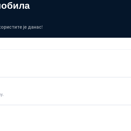
мобила
користите је данас!
у.