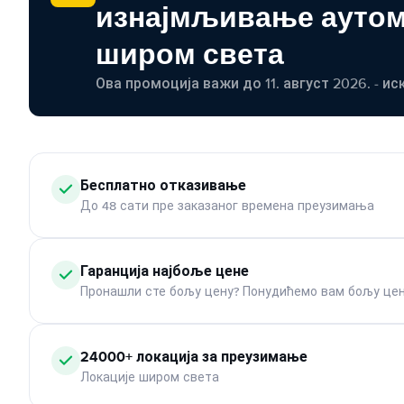
изнајмљивање ауто
широм света
Ова промоција важи до 11. август 2026. - ис
Бесплатно отказивање
До 48 сати пре заказаног времена преузимања
Гаранција најбоље цене
Пронашли сте бољу цену? Понудићемо вам бољу цен
24000+ локација за преузимање
Локације широм света