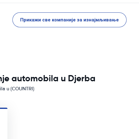
Прикажи све компаније за изнајмљивање
nje automobila u Djerba
bila u {COUNTRI}