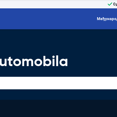
О
Међунаро
utomobila