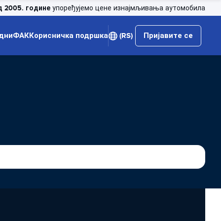
д 2005. године
упоређујемо цене изнајмљивања аутомобила
дни
ФАК
Корисничка подршка
(RS)
Пријавите се