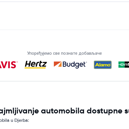
Упоређујемо све познате добављаче
ajmljivanje automobila dostupne s
bila u Djerba: