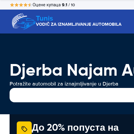
9.1
Оцене купаца
/ 10
Tunis
VODIČ ZA IZNAMLJIVANJE AUTOMOBILA
Djerba Najam A
Potražite automobil za iznajmljivanje u Djerba
До 20% попуста на