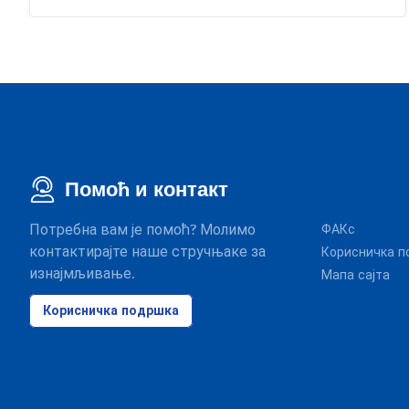
Помоћ и контакт
Потребна вам је помоћ? Молимо
ФАКс
контактирајте наше стручњаке за
Корисничка п
изнајмљивање.
Мапа сајта
Корисничка подршка