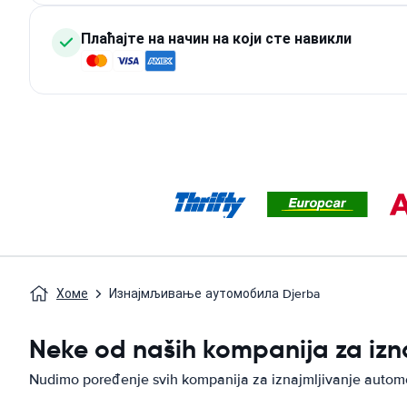
Плаћајте на начин на који сте навикли
Хоме
Изнајмљивање аутомобила Djerba
Neke od naših kompanija za izn
Nudimo poređenje svih kompanija za iznajmljivanje automo