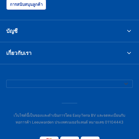
การสนับสนุนลูกค้า
บัญชี
เกี่ยวกับเรา
เว็บไซต์นี้เป็นของและดำเนินการโดย EasyTerra BV และจดทะเบียนกับ
หอการค้า Leeuwarden ประเทศเนเธอร์แลนด์ หมายเลข 01104443