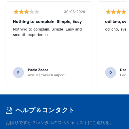
30-03-2026
Nothing to complain. Simple, Easy
odlično, sv
Nothing to complain. Simple, Easy and
odlično, sve
smooth experience
Paolo Zecca
Dami
P
D
Avis Marrakech Airport
Locat
ヘルプ＆コンタクト
お困りですか？レンタルのスペシャリストにご連絡を。