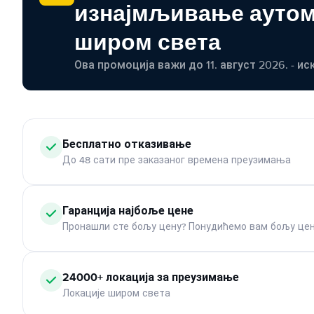
изнајмљивање ауто
широм света
Ова промоција важи до 11. август 2026. - ис
Бесплатно отказивање
До 48 сати пре заказаног времена преузимања
Гаранција најбоље цене
Пронашли сте бољу цену? Понудићемо вам бољу цен
24000+ локација за преузимање
Локације широм света