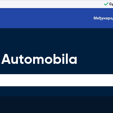
О
Међунаро
 Automobila