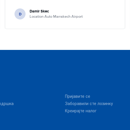
Damir Skec
D
Location Auto Marrakech Airport
Пријавите се
одршка
Заборавили сте лозинку
Креирајте налог