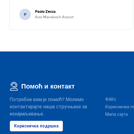
Paolo Zecca
P
Avis Marrakech Airport
Помоћ и контакт
Потребна вам је помоћ? Молимо
ФАКс
контактирајте наше стручњаке за
Корисничка п
изнајмљивање.
Мапа сајта
Корисничка подршка