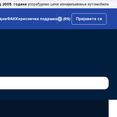
д 2005. године
упоређујемо цене изнајмљивања аутомобила
дни
ФАК
Корисничка подршка
(RS)
Пријавите се