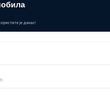
мобила
користите је данас!
у.