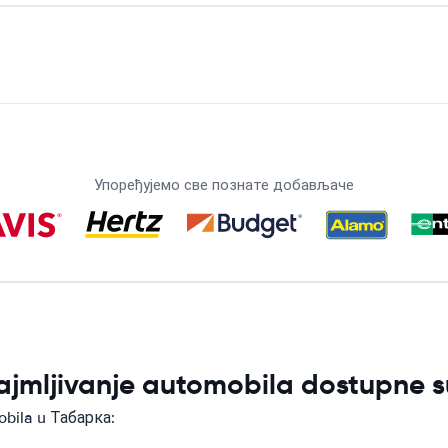
Упоређујемо све познате добављаче
ajmljivanje automobila dostupne 
obila u Табарка: