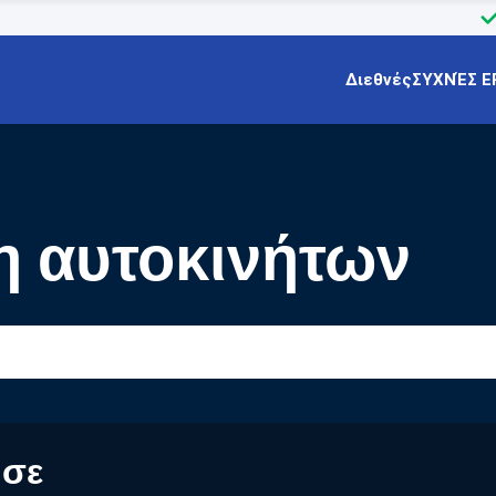
Διεθνές
ΣΥΧΝΈΣ Ε
ση αυτοκινήτων
 σε