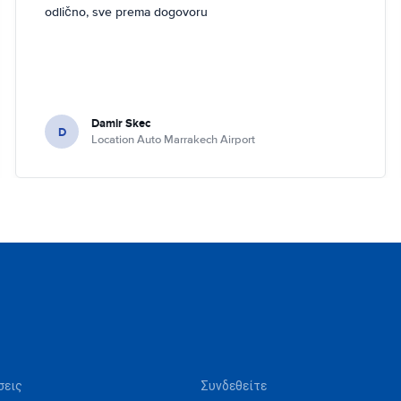
odlično, sve prema dogovoru
Damir Skec
D
Location Auto Marrakech Airport
σεις
Συνδεθείτε