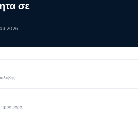
ητα σε
ου 2026 -
ραλαβής
η προσφορά.