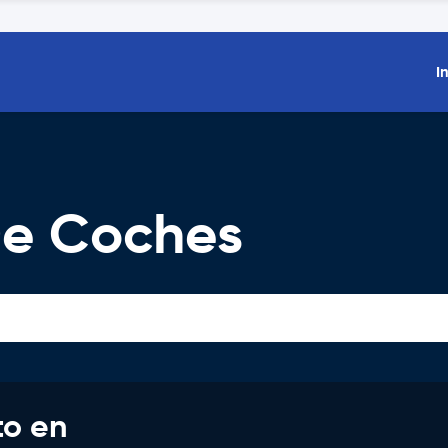
I
 De Coches
to en