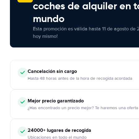
coches de alquiler en t
mundo
Esta promoción es válida hasta 11 de agosto de 
hoy mismo!
Cancelación
sin cargo
Hasta 48 horas antes de la hora de recogida acordada
Mejor precio garantizado
¿Has encontrado un precio mejor? Te haremos una oferta 
24000+
lugares de recogida
Ubicaciones en todo el mundo