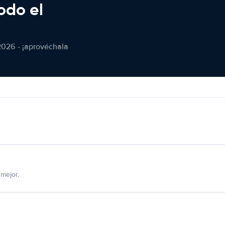
odo el
2026 - ¡aprovéchala
mejor.