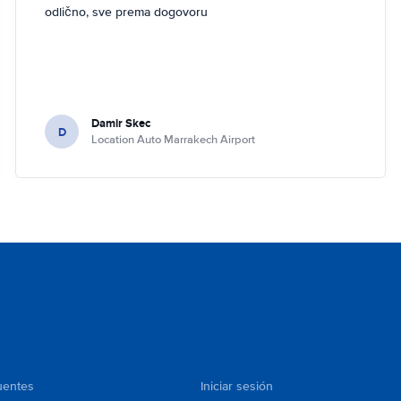
odlično, sve prema dogovoru
Damir Skec
D
Location Auto Marrakech Airport
uentes
Iniciar sesión