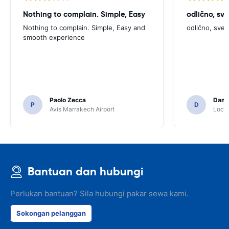
Nothing to complain. Simple, Easy
odlično, sv
Nothing to complain. Simple, Easy and
odlično, sve
smooth experience
Paolo Zecca
Dami
P
D
Avis Marrakech Airport
Locat
Bantuan dan hubungi
Perlukan bantuan? Sila hubungi pakar sewa kami.
Sokongan pelanggan