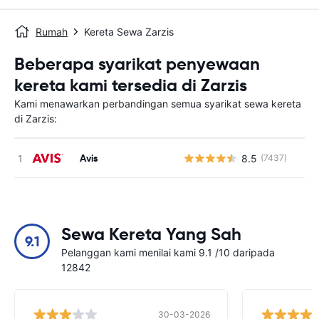
Rumah
Kereta Sewa Zarzis
Beberapa syarikat penyewaan
kereta kami tersedia di Zarzis
Kami menawarkan perbandingan semua syarikat sewa kereta
di Zarzis:
Avis
8.5
(7437)
T
Sewa Kereta Yang Sah
9.1
Pelanggan kami menilai kami 9.1 /10 daripada
12842
30-03-2026