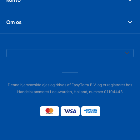
Om os
Denne hjemmeside ejes og drives af EasyTerra B.V. og er registreret hos
Handelskammeret Leeuwarden, Holland, nummer 01104443