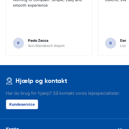
smooth experience
Paolo Zecca
Dami
P
D
Avis Marrakech Airport
Locat
Hjælp og kontakt
Har du brug for hjælp? Så kontakt vores lejespecialister.
Kundeservice
Konto