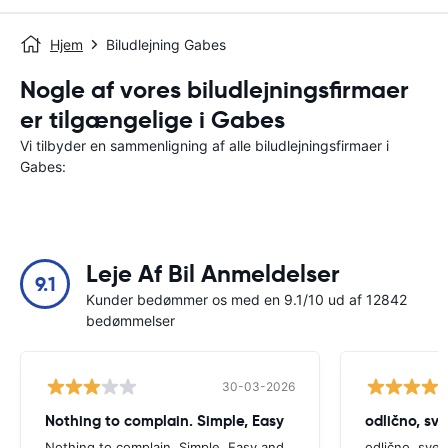
Hjem
Biludlejning Gabes
Nogle af vores biludlejningsfirmaer
er tilgængelige i Gabes
Vi tilbyder en sammenligning af alle biludlejningsfirmaer i
Gabes:
Leje Af Bil Anmeldelser
9.1
Kunder bedømmer os med en 9.1/10 ud af 12842
bedømmelser
30-03-2026
Nothing to complain. Simple, Easy
odlično, sv
Nothing to complain. Simple, Easy and
odlično, sve