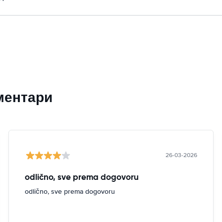
ментари
26-03-2026
odlično, sve prema dogovoru
odlično, sve prema dogovoru