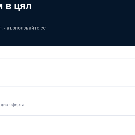
 в цял
. - възползвайте се
одна оферта.