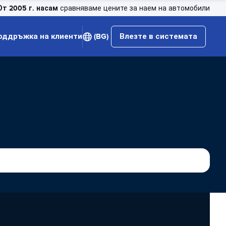
От 2005 г. насам
сравняваме цените за наем на автомобили
оддръжка на клиенти
(BG)
Влезте в системата