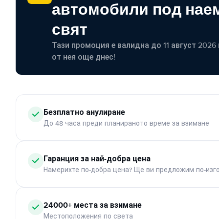
автомобили под наем
свят
Тази промоция е валидна до 11 август 2026 г
от нея още днес!
Безплатно анулиране
До 48 часа преди планираното време за взимане
Гаранция за най-добра цена
Намерихте по-добра цена? Ще ви предложим по-изг
24000+ места за взимане
Местоположения по света