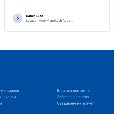
Damir Skec
D
Location Auto Marrakech Airport
ни въпроси
Влезте в системата
 клиенти
Забравена парола
та
Създаване на акаунт