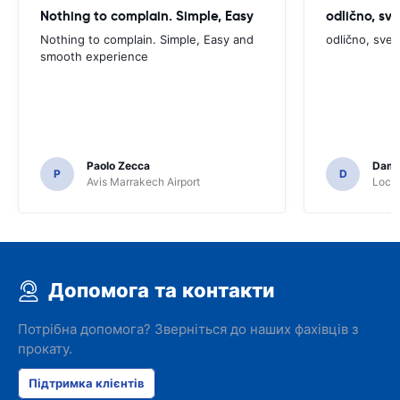
Nothing to complain. Simple, Easy
odlično, sv
Nothing to complain. Simple, Easy and
odlično, sve
smooth experience
Paolo Zecca
Dami
P
D
Avis Marrakech Airport
Locat
Допомога та контакти
Потрібна допомога? Зверніться до наших фахівців з
прокату.
Підтримка клієнтів