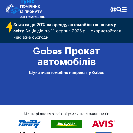
Туніс
ПОМІЧНИК
ІЗ ПРОКАТУ
АВТОМОБІЛІВ
Знижка до 20% на оренду автомобілів по всьому
світу
Акція діє до 11 серпня 2026 р. - скористайтеся
нею вже сьогодні!
Gabes Прокат
автомобілів
Шукати автомобіль напрокат у Gabes
Ми порівнюємо всіх відомих постачальників