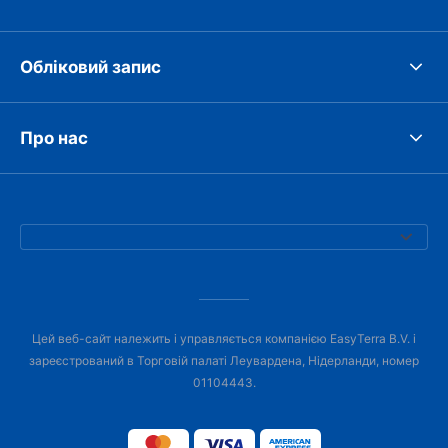
Обліковий запис
Про нас
Цей веб-сайт належить і управляється компанією EasyTerra B.V. і
зареєстрований в Торговій палаті Леувардена, Нідерланди, номер
01104443.