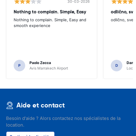
30-03-2026
Nothing to complain. Simple, Easy
odlično, sv
Nothing to complain. Simple, Easy and
odlično, sve
smooth experience
Paolo Zecca
Dami
P
D
Avis Marrakech Airport
Locat
Aide et contact
Besoin d'aide ? Alors contactez nos spécialistes de la
location.