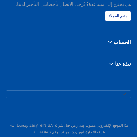
هل تحتاج إلى مساعدة؟ يُرجى الاتصال بأخصائيي التأجير لدينا.
دعم العملاء
الحساب
نبذة عنا
هذا الموقع الإلكتروني مملوك ومدار من قبل شركة EasyTerra B.V. ومسجل لدى
غرفة التجارة ليوواردن، هولندا، رقم 01104443