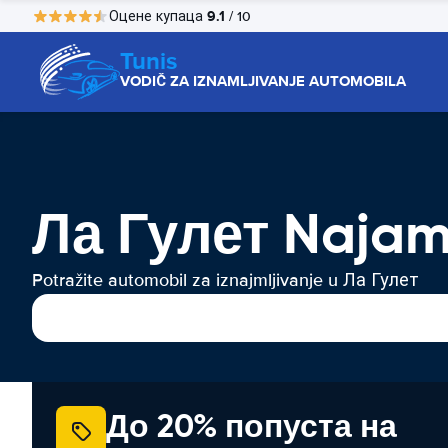
9.1
Оцене купаца
/ 10
Tunis
VODIČ ZA IZNAMLJIVANJE AUTOMOBILA
Ла Гулет Najam
Potražite automobil za iznajmljivanje u Ла Гулет
До 20% попуста на