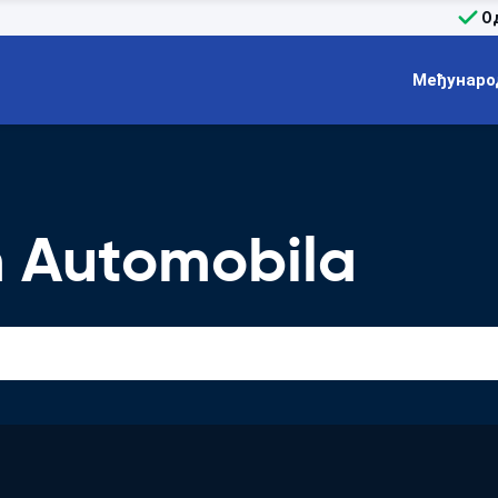
О
Међунаро
 Automobila