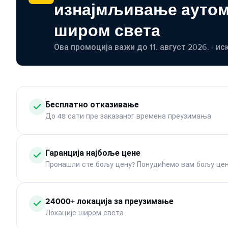
изнајмљивање ауто
широм света
Ова промоција важи до 11. август 2026. - ис
Бесплатно отказивање
До 48 сати пре заказаног времена преузимања
Гаранција најбоље цене
Пронашли сте бољу цену? Понудићемо вам бољу цен
24000+ локација за преузимање
Локације широм света