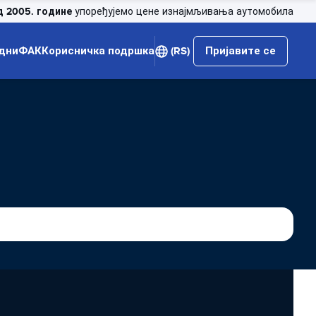
д 2005. године
упоређујемо цене изнајмљивања аутомобила
дни
ФАК
Корисничка подршка
(RS)
Пријавите се