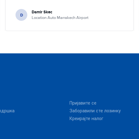
Damir Skec
D
Location Auto Marrakech Airport
Пријавите се
одршка
Заборавили сте лозинку
Креирајте налог