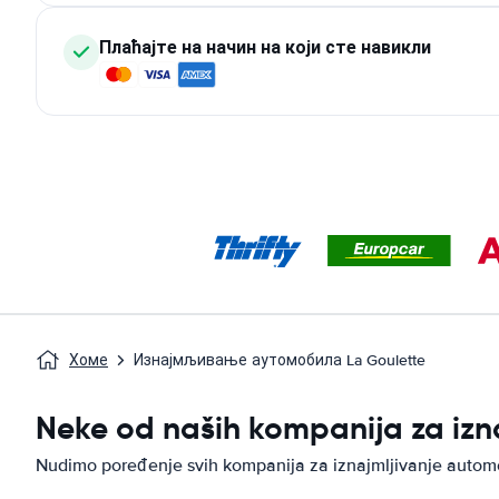
Плаћајте на начин на који сте навикли
Хоме
Изнајмљивање аутомобила La Goulette
Neke od naših kompanija za izn
Nudimo poređenje svih kompanija za iznajmljivanje autom