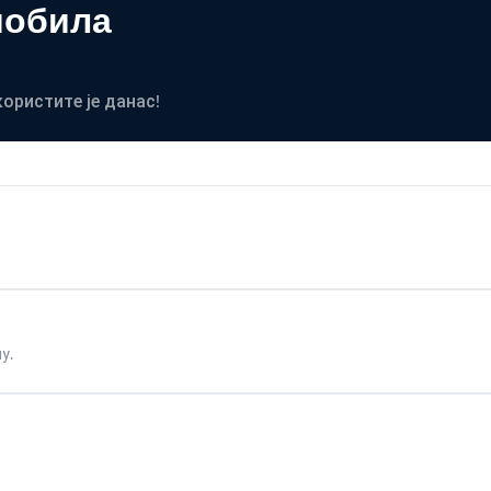
мобила
користите је данас!
у.