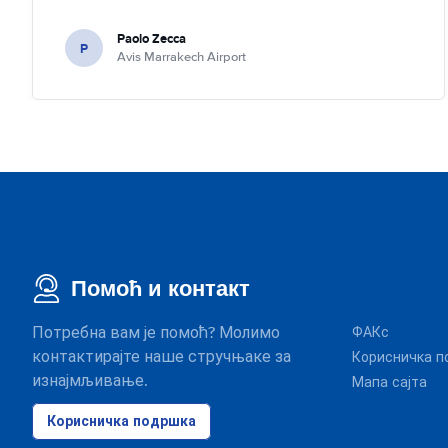
Paolo Zecca
P
Avis Marrakech Airport
Помоћ и контакт
Потребна вам је помоћ? Молимо
ФАКс
контактирајте наше стручњаке за
Корисничка п
изнајмљивање.
Мапа сајта
Корисничка подршка