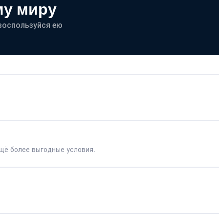
му миру
- воспользуйся ею
щё более выгодные условия.