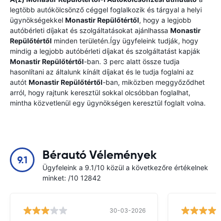
legtöbb autókölcsönző céggel foglalkozik és tárgyal a helyi
ügynökségekkel
Monastir Repülőtértől
, hogy a legjobb
autóbérleti díjakat és szolgáltatásokat ajánlhassa
Monastir
Repülőtértől
minden területén.Így ügyfeleink tudják, hogy
mindig a legjobb autóbérleti díjakat és szolgáltatást kapják
Monastir Repülőtértől
-ban. 3 perc alatt össze tudja
hasonlítani az általunk kínált díjakat és le tudja foglalni az
autót
Monastir Repülőtértől
-ban, miközben meggyőződhet
arról, hogy rajtunk keresztül sokkal olcsóbban foglalhat,
mintha közvetlenül egy ügynökségen keresztül foglalt volna.
Bérautó Vélemények
9.1
Ügyfeleink a 9.1/10 közül a következőre értékelnek
minket: /10 12842
30-03-2026