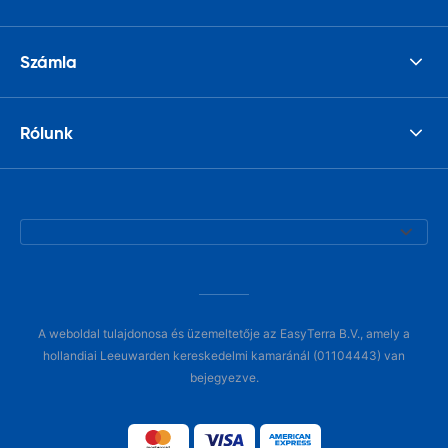
Számla
Rólunk
A weboldal tulajdonosa és üzemeltetője az EasyTerra B.V., amely a
hollandiai Leeuwarden kereskedelmi kamaránál (01104443) van
bejegyezve.