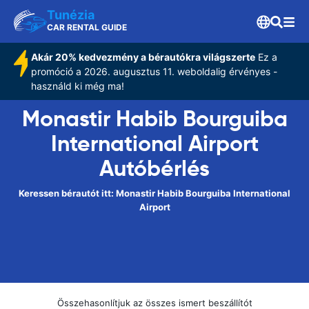
Tunézia
CAR RENTAL GUIDE
Akár 20% kedvezmény a bérautókra világszerte
Ez a
promóció a 2026. augusztus 11. weboldalig érvényes -
használd ki még ma!
Monastir Habib Bourguiba
International Airport
Autóbérlés
Keressen bérautót itt: Monastir Habib Bourguiba International
Airport
Összehasonlítjuk az összes ismert beszállítót