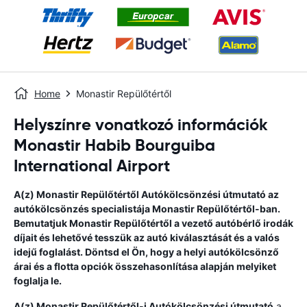
Home
Monastir Repülőtértől
Helyszínre vonatkozó információk
Monastir Habib Bourguiba
International Airport
A(z)
Monastir Repülőtértől
Autókölcsönzési útmutató
az
autókölcsönzés specialistája
Monastir Repülőtértől
-ban.
Bemutatjuk
Monastir Repülőtértől
a vezető autóbérlő irodák
díjait és lehetővé tesszük az autó kiválasztását és a valós
idejű foglalást. Döntsd el Ön, hogy a helyi autókölcsönző
árai és a flotta opciók összehasonlítása alapján melyiket
foglalja le.
A(z)
Monastir Repülőtértől
-i Autókölcsönzési útmutató
a