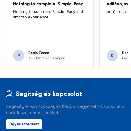
Nothing to complain. Simple, Easy
odlično, sv
Nothing to complain. Simple, Easy and
odlično, sve
smooth experience
Paolo Zecca
Dami
P
D
Avis Marrakech Airport
Locat
Segítség és kapcsolat
Segítségre van szüksége? Kérjük, vegye fel a kapcsolatot
bérleti szakembereinkkel.
Ügyfélszolgálat