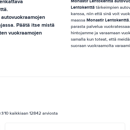
enkattava
Monastir Lentokenttä
autovu
Lentokenttä
tärkeimpien autov
ttä
.
kanssa, niin että sinä voit vuo
n autovuokraamojen
Monastir Lentokenttä
maassa
ajassa. Päätä itse mistä
parasta palvelua vuokratessa
isten vuokraamojen
hintojamme ja varaamaan vuo
samalla kun toteat, että meid
suoraan vuokraamolta varaami
1/10 kaikkiaan 12842 arviosta