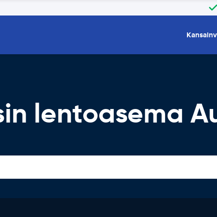
Kansainv
sin lentoasema A