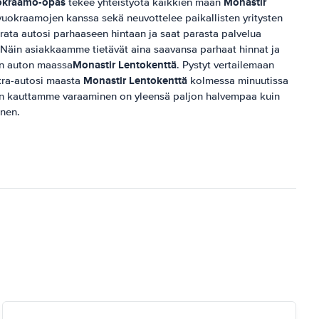
okraamo-opas
Monastir
tekee yhteistyötä kaikkien maan
uokraamojen kanssa sekä neuvottelee paikallisten yritysten
krata autosi parhaaseen hintaan ja saat parasta palvelua
.Näin asiakkaamme tietävät aina saavansa parhaat hinnat ja
Monastir Lentokenttä
an auton maassa
. Pystyt vertailemaan
Monastir Lentokenttä
kra-autosi maasta
kolmessa minuutissa
än kauttamme varaaminen on yleensä paljon halvempaa kuin
nen.