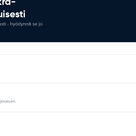
kra-
isesti
ti - hyödynnä se jo
jouksen.