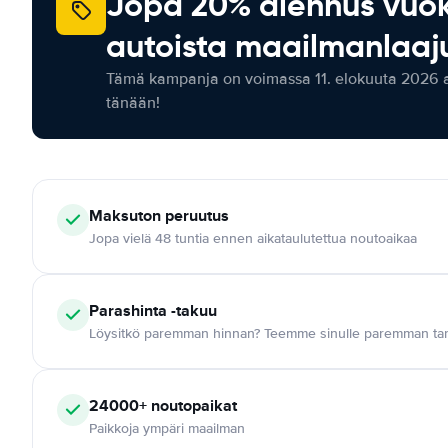
Jopa 20% alennus vuo
autoista maailmanlaaju
Tämä kampanja on voimassa 11. elokuuta 2026 as
tänään!
Maksuton
peruutus
Jopa vielä 48 tuntia ennen aikataulutettua noutoaikaa
Parashinta -takuu
Löysitkö paremman hinnan? Teemme sinulle paremman tar
24000+
noutopaikat
Paikkoja ympäri maailman