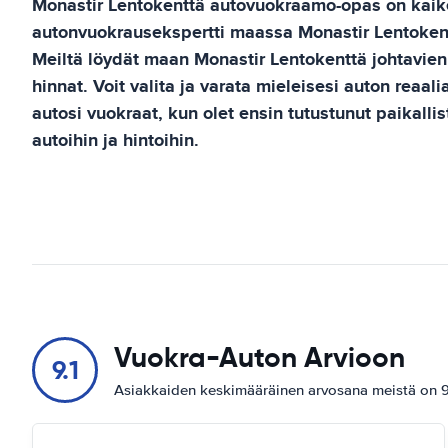
Monastir Lentokenttä
autovuokraamo-opas
on kaik
autonvuokrausekspertti maassa
Monastir Lentoken
Meiltä löydät maan
Monastir Lentokenttä
johtavie
hinnat. Voit valita ja varata mieleisesi auton reaali
autosi vuokraat, kun olet ensin tutustunut paikall
autoihin ja hintoihin.
Vuokra-Auton Arvioon
9.1
Asiakkaiden keskimääräinen arvosana meistä on 9.