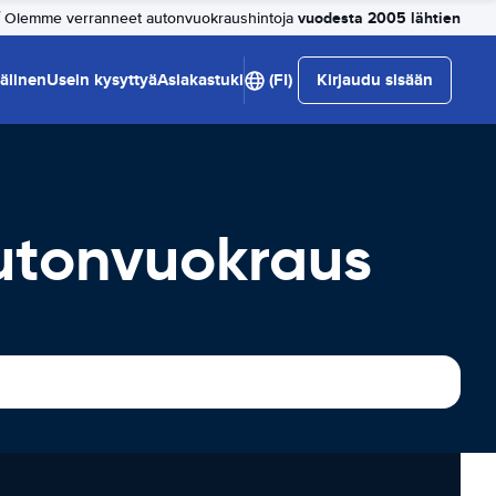
vuodesta 2005 lähtien
Olemme verranneet autonvuokraushintoja
älinen
Usein kysyttyä
Asiakastuki
(FI)
Kirjaudu sisään
utonvuokraus