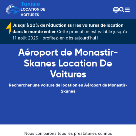
Tunisie
LOCATION DE
VOITURES
Jusqu'à 20% de réduction sur les voitures de location
dans le monde entier
Cette promotion est valable jusqu'à
11 août 2026 - profitez-en dès aujourd'hui !
Aéroport de Monastir-
Skanes Location De
Voitures
Rechercher une voiture de location en Aéroport de Monastir-
Skanes
Nous comparons tous les prestataires connus