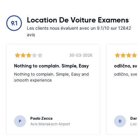
Location De Voiture Examens
9.1
Les clients nous évaluent avec un 9.1/10 sur 12842
avis
30-03-2026
Nothing to complain. Simple, Easy
odlično, sv
Nothing to complain. Simple, Easy and
odlično, sve
smooth experience
Paolo Zecca
Dami
P
D
Avis Marrakech Airport
Locat