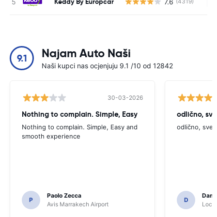
Keddy By Europcar
7.6
(4319)
Ne
Najam Auto Naši
9.1
Naši kupci nas ocjenjuju 9.1 /10 od 12842
30-03-2026
Nothing to complain. Simple, Easy
odlično, sv
Nothing to complain. Simple, Easy and
odlično, sve
smooth experience
Paolo Zecca
Dami
P
D
Avis Marrakech Airport
Locat