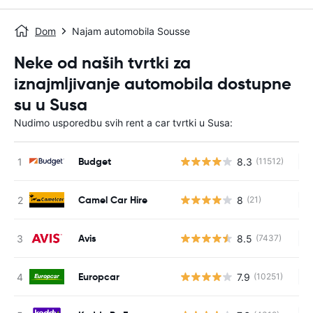
Dom
Najam automobila Sousse
Neke od naših tvrtki za
iznajmljivanje automobila dostupne
su u Susa
Nudimo usporedbu svih rent a car tvrtki u Susa:
Budget
8.3
(11512)
Ne
Camel Car Hire
8
(21)
Ne
Avis
8.5
(7437)
Ne
Europcar
7.9
(10251)
Ne