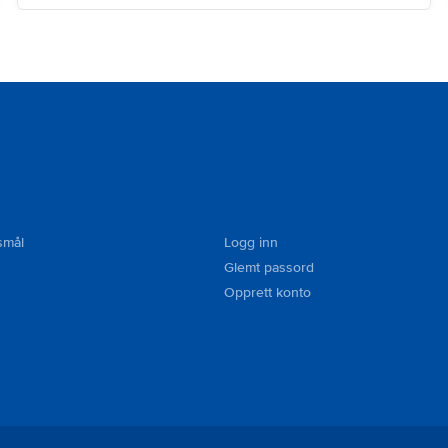
smål
Logg inn
Glemt passord
Opprett konto