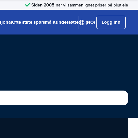
Siden 2005
har vi sammenlignet priser på bilutleie
sjonal
Ofte stilte spørsmål
Kundestøtte
(NO)
Logg inn