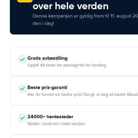
over hele verden
Denne kampanjen er gyldig frem til 11. august 2
den i dag!
Gratis
avbestilling
Opptil 48 timer før planlagt tid for henting
Beste pris-garanti
Har du funnet en bedre pris? Da gir vi deg et bedre tilbud
24000+
hentesteder
Steder rundt om i hele verden