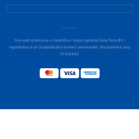
Ova web stranica je u vlasništvu i kojom upravlja EasyTerra BV i
registrirana je pri Gospodarskoj komori Leeuwarden, Nizozemska, broj
01104443