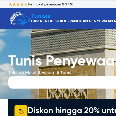
9.1
Peringkat pelanggan
/ 10
Tunisia
CAR RENTAL GUIDE (PANDUAN PENYEWAAN M
Tunis Penyewaa
Telusuri Mobil Sewaan di Tunis
Diskon hingga 20% unt