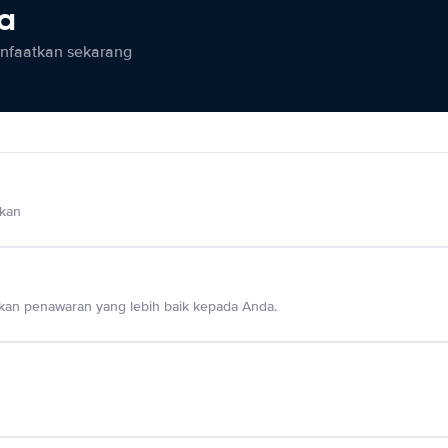
ia
anfaatkan sekarang
lkan
an penawaran yang lebih baik kepada Anda.