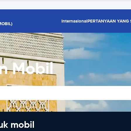
Internasional
PERTANYAAN YANG 
OBIL)
n Mobil
uk mobil