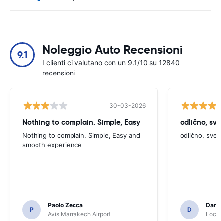
Noleggio Auto Recensioni
9.1
I clienti ci valutano con un 9.1/10 su 12840
recensioni
30-03-2026
Nothing to complain. Simple, Easy
odlično, sv
Nothing to complain. Simple, Easy and
odlično, sve
smooth experience
Paolo Zecca
Dami
P
D
Avis Marrakech Airport
Locat