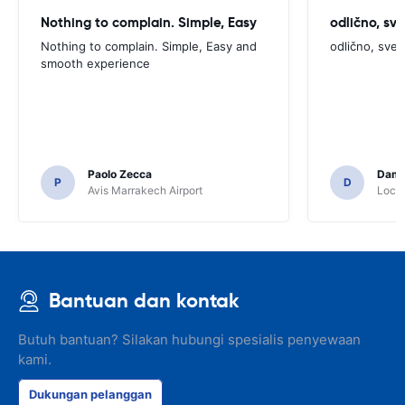
Nothing to complain. Simple, Easy
odlično, sv
Nothing to complain. Simple, Easy and
odlično, sve
smooth experience
Paolo Zecca
Dami
P
D
Avis Marrakech Airport
Locat
Bantuan dan kontak
Butuh bantuan? Silakan hubungi spesialis penyewaan
kami.
Dukungan pelanggan