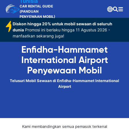
Tunisia
CAR RENTAL GUIDE
(PANDUAN
PENYEWAAN MOBIL)
Diskon hingga 20% untuk mobil sewaan di seluruh
dunia
Promosi ini berlaku hingga 11 Agustus 2026 -
manfaatkan sekarang juga!
Enfidha-Hammamet
International Airport
Penyewaan Mobil
Telusuri Mobil Sewaan di Enfidha-Hammamet International
Airport
Kami membandingkan semua pemasok terkenal