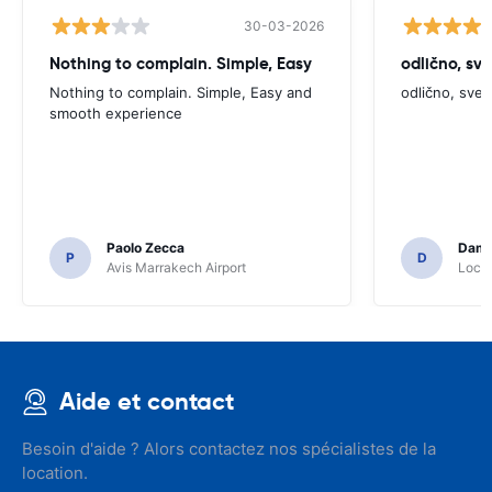
30-03-2026
Nothing to complain. Simple, Easy
odlično, sv
Nothing to complain. Simple, Easy and
odlično, sve
smooth experience
Paolo Zecca
Dami
P
D
Avis Marrakech Airport
Locat
Aide et contact
Besoin d'aide ? Alors contactez nos spécialistes de la
location.