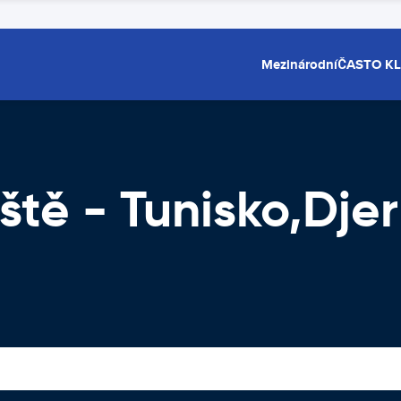
Mezinárodní
ČASTO K
ště - Tunisko,Dje