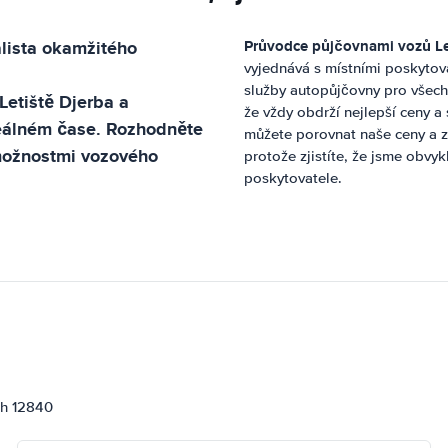
alista okamžitého
Průvodce půjčovnami vozů
L
vyjednává s místními poskytov
služby autopůjčovny pro všech
Letiště Djerba
a
že vždy obdrží nejlepší ceny 
reálném čase. Rozhodněte
můžete porovnat naše ceny a z
 možnostmi vozového
protože zjistíte, že jsme obvy
poskytovatele.
ch 12840