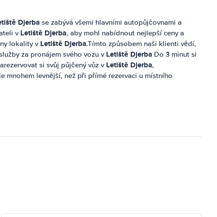
etiště Djerba
se zabývá všemi hlavními autopůjčovnami a
Letiště Djerba
ateli v
, aby mohl nabídnout nejlepší ceny a
Letiště Djerba
ny lokality v
.Tímto způsobem naši klienti vědí,
Letiště Djerba
a služby za pronájem svého vozu v
Do 3 minut si
Letiště Djerba
arezervovat si svůj půjčený vůz v
,
kle mnohem levnější, než při přímé rezervaci u místního