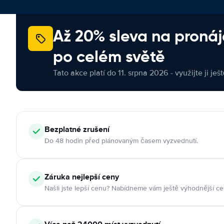
Až 20% sleva na proná
po celém světě
Tato akce platí do 11. srpna 2026 - využijte ji ješ
Bezplatné zrušení
Do 48 hodin před plánovaným časem vyzvednutí.
Záruka nejlepší ceny
Našli jste lepší cenu? Nabídneme vám ještě výhodnější ce