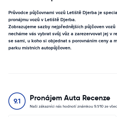
Průvodce půjčovnami vozů
Letiště Djerba
je speci
pronájmu vozů v
Letiště Djerba
.
Zobrazujeme sazby nejpřednějších půjčoven vozů
necháme vás vybrat svůj vůz a zarezervovat jej v 
se sami, u koho si objednat s porovnáním ceny a
parku místních autopůjčoven.
Pronájem Auta Recenze
9.1
Naši zákazníci nás hodnotí známkou 9.1/10 ze vše