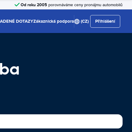
Od roku 2005
porovnáváme ceny pronájmu automobilů
LADENÉ DOTAZY
Zákaznická podpora
(CZ)
Přihlášení
rba